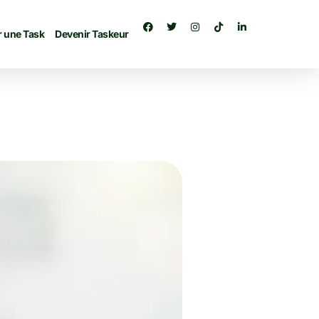
r une Task
Devenir Taskeur