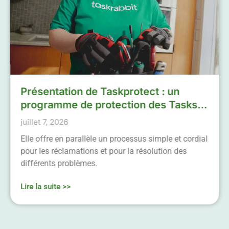
Présentation de Taskprotect : un
programme de protection des Tasks
simplifié
juillet 7, 2026
Elle offre en parallèle un processus simple et cordial
pour les réclamations et pour la résolution des
différents problèmes.
Lire la suite >>