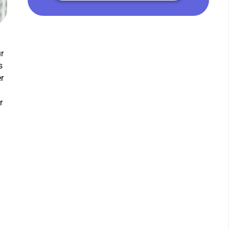
ur
s
r
r