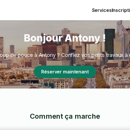
Services
Inscript
Bonjour Antony !
oup de pouce à Antony ? Confiez vos petits travaux à
Réserver maintenant
Comment ça marche