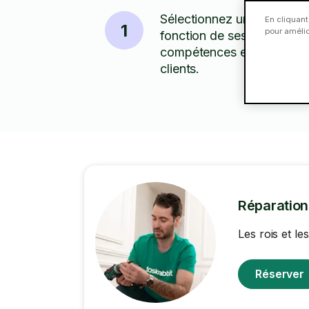
Sélectionnez un Taskeur 
En cliquant
1
pour amélior
fonction de ses tarifs,
compétences et des avis
clients.
Réparatio
Les rois et l
Réserver