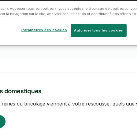
en
Réservez un Taskeur dès
 sur « Accepter tous les cookies », vous acceptez le stockage de cookies sur votr
2
3
er la navigation sur le site, analyser son utilisation et contribuer à nos efforts d
aujourd'hui.
Paramètres des cookies
Autoriser tous les cookies
ns domestiques
es reines du bricolage viennent à votre rescousse, quels que 