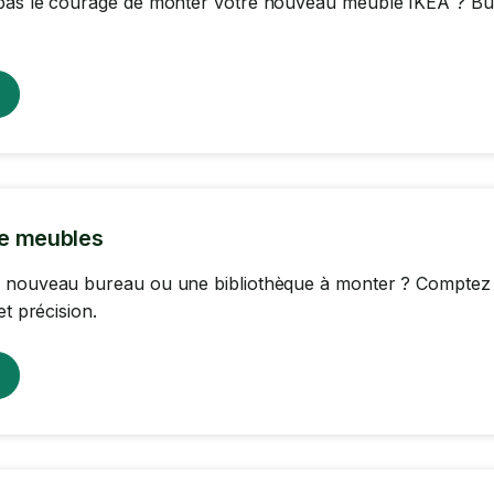
as le courage de monter votre nouveau meuble IKEA ? Burea
e meubles
 nouveau bureau ou une bibliothèque à monter ? Comptez s
et précision.