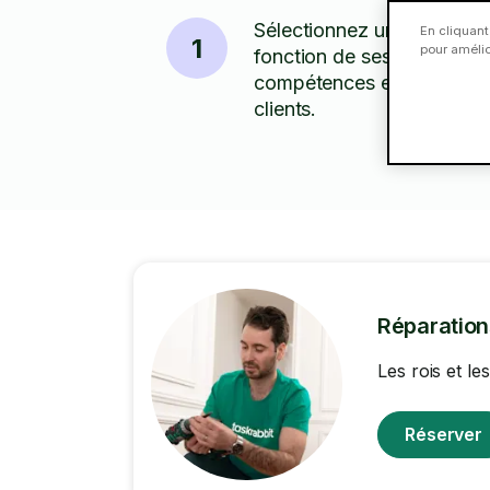
Sélectionnez un Taskeur 
En cliquant
1
pour amélior
fonction de ses tarifs,
compétences et des avis
clients.
Réparatio
Les rois et l
Réserver