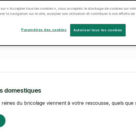
en
Réservez un Taskeur dès
 sur « Accepter tous les cookies », vous acceptez le stockage de cookies sur votr
2
3
er la navigation sur le site, analyser son utilisation et contribuer à nos efforts d
aujourd'hui.
Paramètres des cookies
Autoriser tous les cookies
ns domestiques
es reines du bricolage viennent à votre rescousse, quels que 