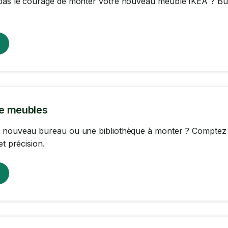
as le courage de monter votre nouveau meuble IKEA ? Burea
e meubles
 nouveau bureau ou une bibliothèque à monter ? Comptez s
et précision.