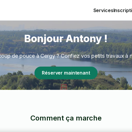
Services
Inscript
Bonjour Antony !
coup de pouce à Cergy ? Confiez vos petits travaux à 
Réserver maintenant
Comment ça marche