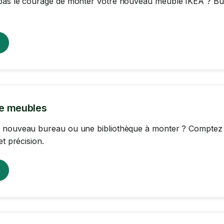
as le courage de monter votre nouveau meuble IKEA ? Burea
e meubles
 nouveau bureau ou une bibliothèque à monter ? Comptez s
et précision.