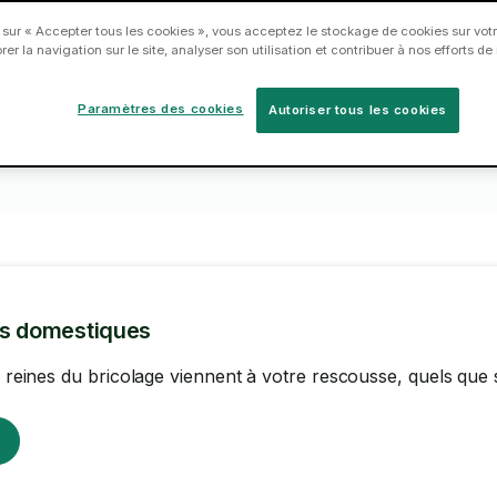
en
Réservez un Taskeur dès
 sur « Accepter tous les cookies », vous acceptez le stockage de cookies sur votr
2
3
er la navigation sur le site, analyser son utilisation et contribuer à nos efforts d
aujourd'hui.
Paramètres des cookies
Autoriser tous les cookies
ns domestiques
es reines du bricolage viennent à votre rescousse, quels que 