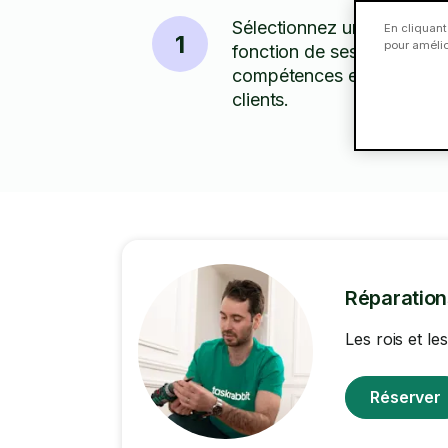
Sélectionnez un Taskeur 
En cliquant
1
pour amélior
fonction de ses tarifs,
compétences et des avis
clients.
Réparatio
Les rois et l
Réserver