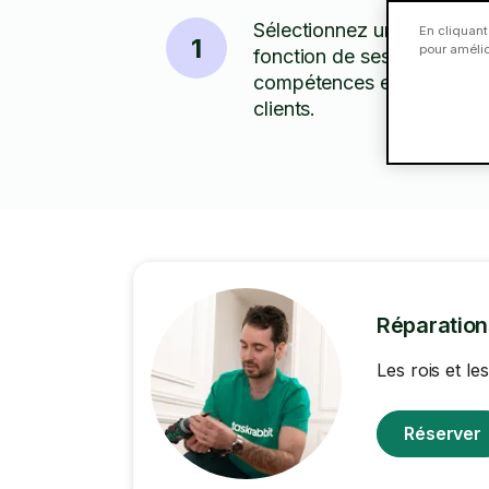
Sélectionnez un Taskeur 
En cliquant
1
pour amélior
fonction de ses tarifs,
compétences et des avis
clients.
Réparatio
Les rois et l
Réserver