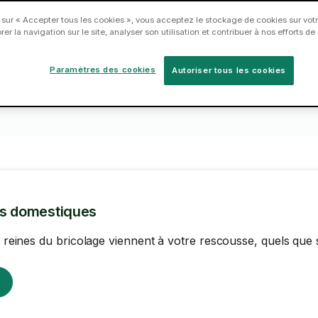
en
Réservez un Taskeur dès
 sur « Accepter tous les cookies », vous acceptez le stockage de cookies sur votr
2
3
er la navigation sur le site, analyser son utilisation et contribuer à nos efforts d
aujourd'hui.
Paramètres des cookies
Autoriser tous les cookies
ns domestiques
es reines du bricolage viennent à votre rescousse, quels que 