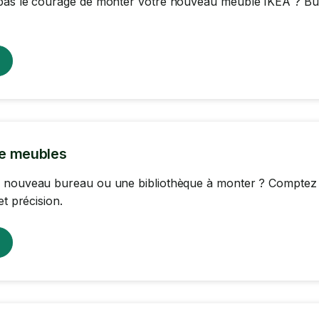
as le courage de monter votre nouveau meuble IKEA ? Burea
e meubles
 nouveau bureau ou une bibliothèque à monter ? Comptez s
et précision.