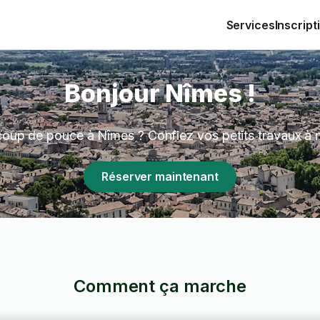
Services
Inscript
Bonjour Nîmes !
coup de pouce à Nîmes ? Confiez vos petits travaux à 
Réserver maintenant
Comment ça marche