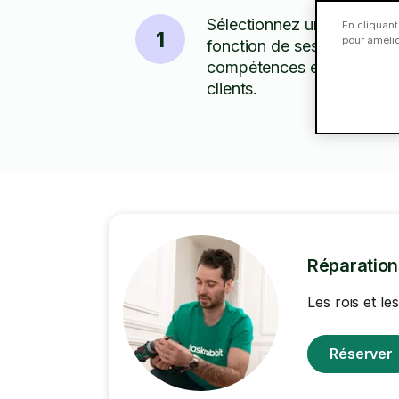
Sélectionnez un Taskeur 
En cliquant
1
pour amélior
fonction de ses tarifs,
compétences et des avis
clients.
Réparatio
Les rois et l
Réserver