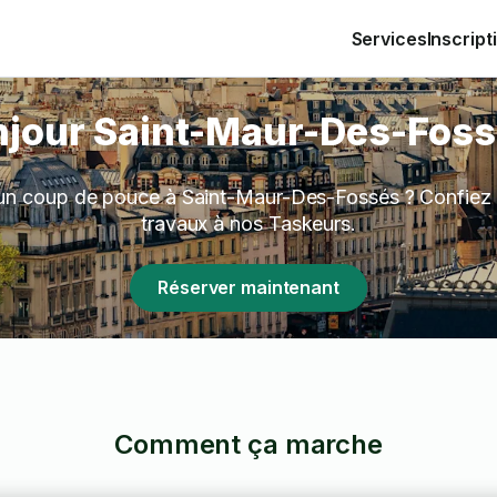
Services
Inscript
jour Saint-Maur-Des-Foss
un coup de pouce à Saint-Maur-Des-Fossés ? Confiez 
travaux à nos Taskeurs.
Réserver maintenant
Comment ça marche