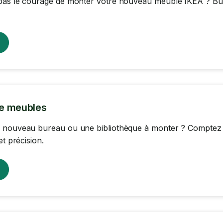
as le courage de monter votre nouveau meuble IKEA ? Burea
e meubles
 nouveau bureau ou une bibliothèque à monter ? Comptez s
et précision.