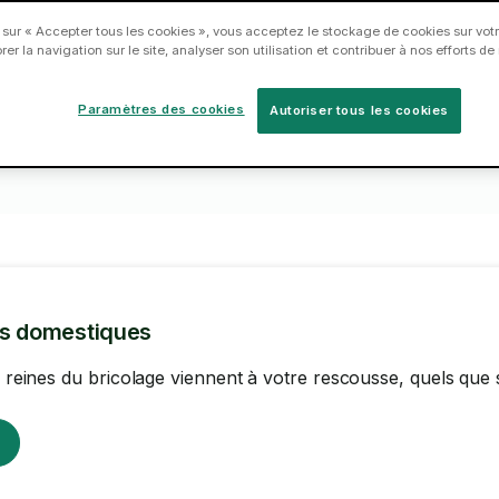
en
Réservez un Taskeur dès
 sur « Accepter tous les cookies », vous acceptez le stockage de cookies sur votr
2
3
er la navigation sur le site, analyser son utilisation et contribuer à nos efforts d
aujourd'hui.
Paramètres des cookies
Autoriser tous les cookies
ns domestiques
es reines du bricolage viennent à votre rescousse, quels que 