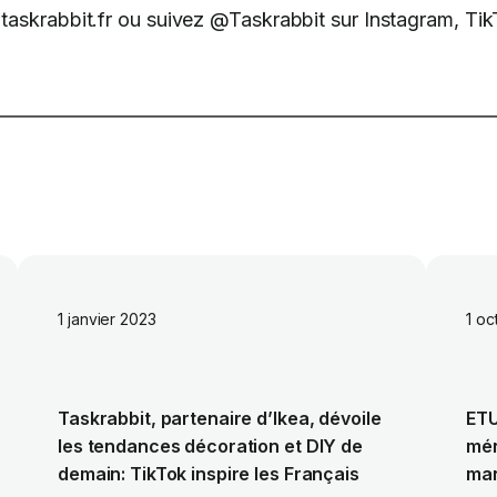
askrabbit.fr ou suivez @Taskrabbit sur Instagram, Tik
1 janvier 2023
1 oc
Taskrabbit, partenaire d’Ikea, dévoile
ETU
les tendances décoration et DIY de
mén
demain: TikTok inspire les Français
man