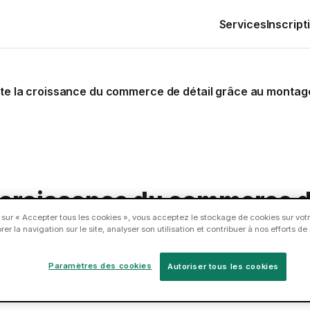
Services
Inscript
te la croissance du commerce de détail grâce au montage 
 croissance du commerce de
 sur « Accepter tous les cookies », vous acceptez le stockage de cookies sur votr
lation à la demande
er la navigation sur le site, analyser son utilisation et contribuer à nos efforts d
Paramètres des cookies
Autoriser tous les cookies