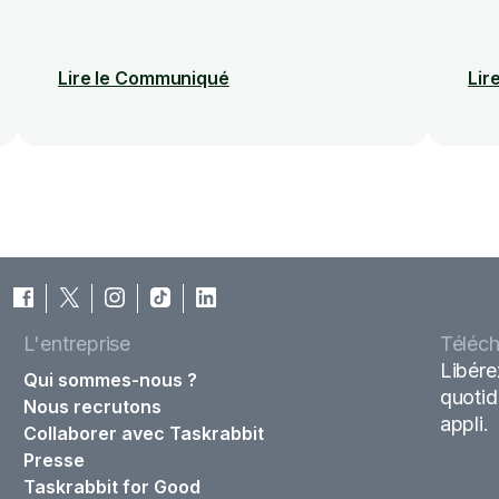
Lire le Communiqué
Lir
L'entreprise
Téléch
Libére
Qui sommes-nous ?
quotid
Nous recrutons
appli.
Collaborer avec Taskrabbit
Presse
Taskrabbit for Good