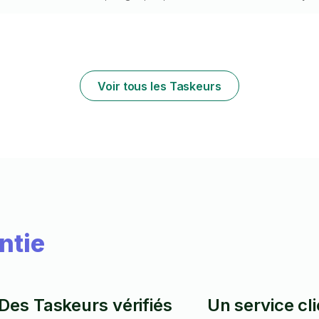
travaille avec précision et soin pour un
N'hésitez pa
résultat droit, solide et sécurisé. Je dispose
;) à très vite
de tout le matériel nécessaire (perceuse,
niveau, chevilles adaptées). Sérieux,
ponctuel et minutieux, je m’adapte à vos
besoins et respecte votre intérieur.
Voir tous les Taskeurs
ntie
Des Taskeurs vérifiés
Un service cl