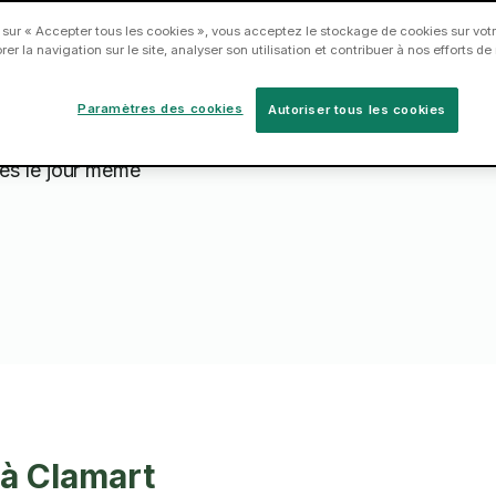
rimentés et
 sur « Accepter tous les cookies », vous acceptez le stockage de cookies sur votr
er la navigation sur le site, analyser son utilisation et contribuer à nos efforts d
 à accrocher et
res ou vos
Paramètres des cookies
Autoriser tous les cookies
les le jour même
 à Clamart