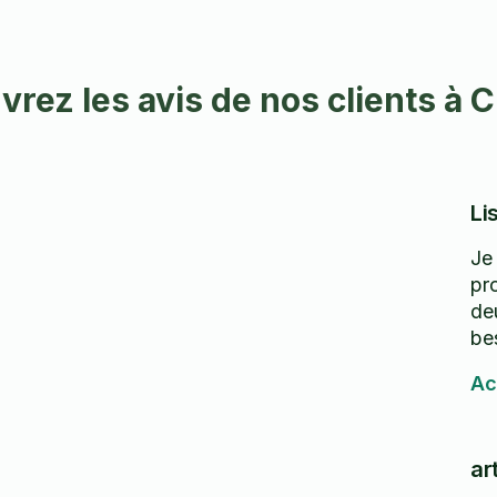
rez les avis de nos clients à 
Li
Je
pro
deu
be
Ac
ar