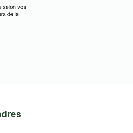
e selon vos
urs de la
adres