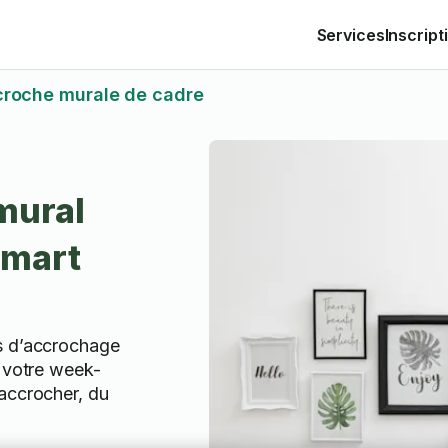
Services
Inscript
roche murale de cadre
mural
amart
s d’accrochage
e votre week-
accrocher, du