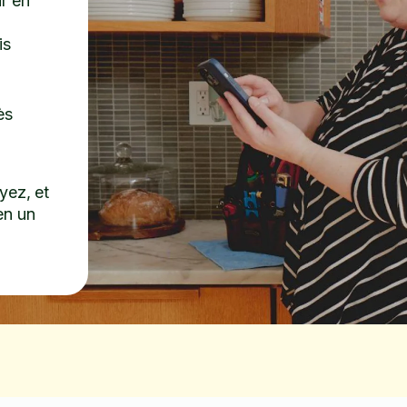
r en
is
ès
yez, et
en un