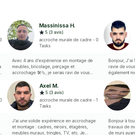
Massinissa H.
5 (3 avis)
3
accroche murale de cadre - 0
Tasks
Avec 4 ans d’expérience en montage de
Bonjour, J'ai
a
meubles, bricolage, perçage et
ravie de vous
e
accrochage 🛠️🔩, je serais ravi de vous
également mo
rendre service et faciliter vos projets ! 😊👍
Axel M.
5 (3 avis)
0
accroche murale de cadre - 1
Tasks
J’ai une solide expérience en accrochage
Bonjour à tou
et montage : cadres, miroirs, étagères,
travaux de m
meubles muraux, tringles, TV, etc. Je
de murs ayant