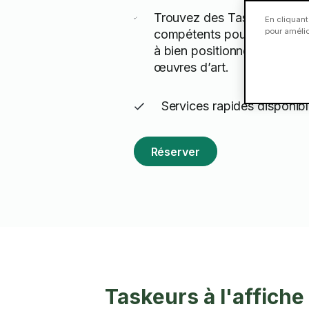
Trouvez des Taskeurs expé
En cliquant
pour amélior
compétents pour vous aider
à bien positionner vos cad
œuvres d’art.
Services rapides disponib
Réserver
Taskeurs à l'affiche