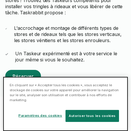
stores ! Trouvez des Taskeurs compétents pour
installer vos tringles à rideaux et vous libérer de cette
tâche. Taskrabbit propose :
L'accrochage et montage de différents types de
stores et de rideaux tels que les stores verticaux,
les stores vénitiens et les stores enrouleurs.
Un Taskeur expérimenté est à votre service le
jour même si vous le souhaitez.
Réserver
En cliquant sur « Accepter tous les cookies », vous acceptez le
stockage de cookies sur votre appareil pour améliorer la navigation
sur le site, analyser son utilisation et contribuer à nos efforts de
marketing.
Taskeurs à l'affiche à Clamart
Paramètres des cookies
Autoriser tous les cookies