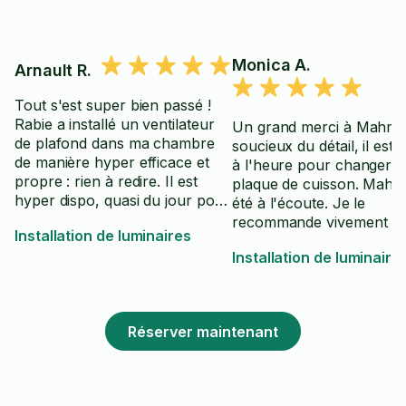
Monica A.
Arnault R.
Tout s'est super bien passé !
Rabie a installé un ventilateur
Un grand merci à Mahmo
de plafond dans ma chambre
soucieux du détail, il est 
de manière hyper efficace et
à l'heure pour changer 
propre : rien à redire. Il est
plaque de cuisson. Mah
hyper dispo, quasi du jour pour
été à l'écoute. Je le
le lendemain. Je suis super
recommande vivement !
Installation de luminaires
content du service apporté !
Installation de luminaire
Réserver maintenant