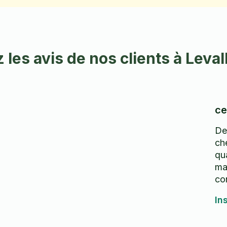
les avis de nos clients à Leval
ce
De
che
qua
ma
co
In