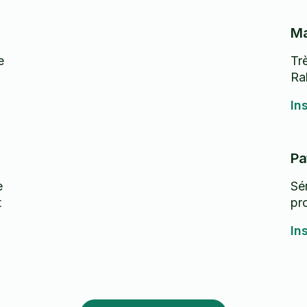
Ma
e
Trè
Ra
In
Pa
e
Sé
t
pr
In