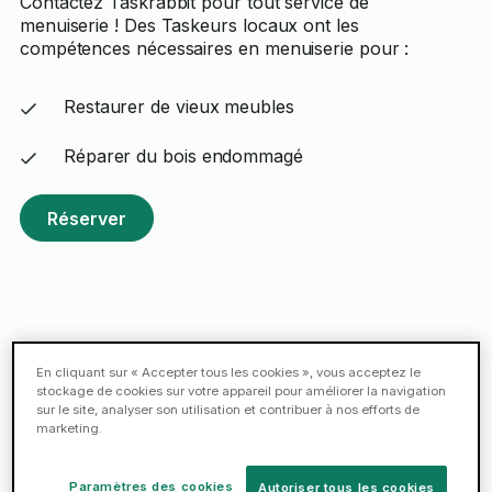
Contactez Taskrabbit pour tout service de
menuiserie ! Des Taskeurs locaux ont les
compétences nécessaires en menuiserie pour :
Restaurer de vieux meubles
Réparer du bois endommagé
Réserver
Satisfaction
garantie
En cliquant sur « Accepter tous les cookies », vous acceptez le
stockage de cookies sur votre appareil pour améliorer la navigation
sur le site, analyser son utilisation et contribuer à nos efforts de
marketing.
La Promesse de Satisfaction
Si vous n'êtes pas satisfait,
nous
Paramètres des cookies
Autoriser tous les cookies