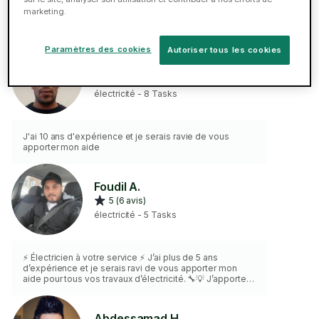
travaux d'électricité à Lille
marketing.
Paramètres des cookies
Autoriser tous les cookies
Amine B.
4.9 (9 avis)
électricité - 8 Tasks
J'ai 10 ans d'expérience et je serais ravie de vous
apporter mon aide
Foudil A.
5 (6 avis)
électricité - 5 Tasks
⚡ Électricien à votre service ⚡ J’ai plus de 5 ans
d’expérience et je serais ravi de vous apporter mon
aide pour tous vos travaux d’électricité. 🔧💡 J’apporte
également mon propre matériel et mes outils
professionnels lors de chaque intervention, pour vous
garantir un travail sûr, soigné et de qualité. N’hésitez
Abdessamad H.