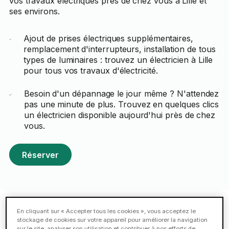
vos travaux électriques près de chez vous à Lille et
ses environs.
Ajout de prises électriques supplémentaires,
remplacement d'interrupteurs, installation de tous
types de luminaires : trouvez un électricien à Lille
pour tous vos travaux d'électricité.
Besoin d'un dépannage le jour même ? N'attendez
pas une minute de plus. Trouvez en quelques clics
un électricien disponible aujourd'hui près de chez
vous.
Réserver
En cliquant sur « Accepter tous les cookies », vous acceptez le
Taskeurs compétents pour des
stockage de cookies sur votre appareil pour améliorer la navigation
sur le site, analyser son utilisation et contribuer à nos efforts de