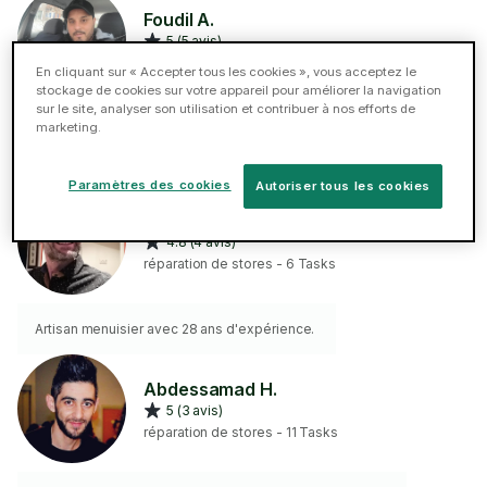
Foudil A.
5 (5 avis)
réparation de stores - 13 Tasks
En cliquant sur « Accepter tous les cookies », vous acceptez le
stockage de cookies sur votre appareil pour améliorer la navigation
sur le site, analyser son utilisation et contribuer à nos efforts de
🔧 Réparation domestique J’ai plus de 5 ans
marketing.
d’expérience et je serais ravi de vous apporter mon
aide pour tous vos travaux de réparation à domicile. 🏠
⚙️ J’apporte également mon propre matériel lors de
Paramètres des cookies
Autoriser tous les cookies
l’intervention pour un service efficace et soigné.
N’hésitez pas à me contacter ! 😊
Christophe B.
4.8 (4 avis)
réparation de stores - 6 Tasks
Artisan menuisier avec 28 ans d'expérience.
Abdessamad H.
5 (3 avis)
réparation de stores - 11 Tasks