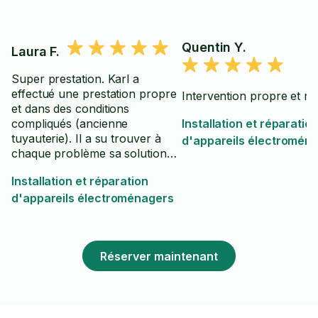
Quentin Y.
Laura F.
Super prestation. Karl a
effectué une prestation propre
Intervention propre et ra
et dans des conditions
compliqués (ancienne
Installation et réparatio
tuyauterie). Il a su trouver à
d'appareils électromén
chaque problème sa solution
pour aboutir sur un super
Installation et réparation
résultat.
d'appareils électroménagers
Réserver maintenant