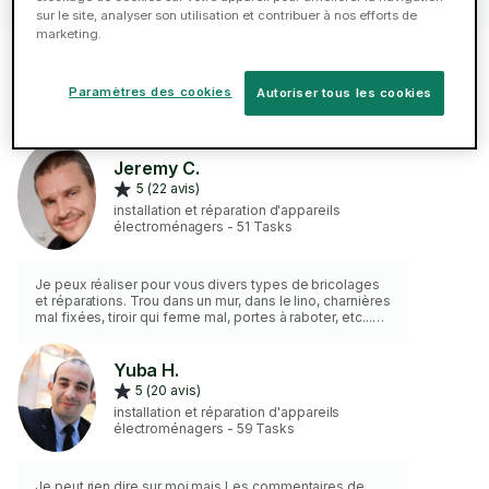
sur le site, analyser son utilisation et contribuer à nos efforts de
marketing.
Des Taskeurs disponibles à Nantes
Paramètres des cookies
Autoriser tous les cookies
Jeremy C.
5 (22 avis)
installation et réparation d'appareils
électroménagers - 51 Tasks
Je peux réaliser pour vous divers types de bricolages
et réparations. Trou dans un mur, dans le lino, charnières
mal fixées, tiroir qui ferme mal, portes à raboter, etc...
n'hésitez pas à m'envoyer une photo de votre
demande.
Yuba H.
5 (20 avis)
installation et réparation d'appareils
électroménagers - 59 Tasks
Je peut rien dire sur moi mais Les commentaires de