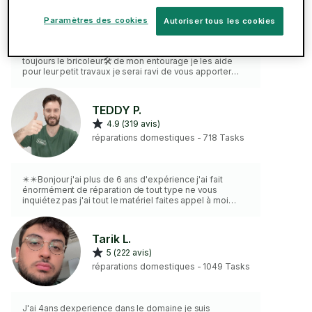
5 (430 avis)
réparations domestiques - 200 Tasks
Paramètres des cookies
Autoriser tous les cookies
J'ai 6 ans expérience 🪙 🌟 dans le domaine j'étais
toujours le bricoleur🛠 de mon entourage je les aide
pour leur petit travaux je serai ravi de vous apporter
mon service de très bonne qualité🎖 et garantie je
viendrais avec mon propre matériel professionnel 🔨🛠
🔧 visseuse perforateur etc pas les produits colle visse
TEDDY P.
cheville silicone etc
4.9 (319 avis)
réparations domestiques - 718 Tasks
✴️✴️Bonjour j'ai plus de 6 ans d'expérience j'ai fait
énormément de réparation de tout type ne vous
inquiétez pas j'ai tout le matériel faites appel à moi
vous ne serez pas déçu !✴️✴️ En vérité j'ai 1200 5 étoiles
⭐⭐⭐⭐⭐ et plus de 2000 missions à mon actif !! ✴️💥💥
Envoyez moi simplement votre demande il y a de
Tarik L.
grande chance pour que je répare cela !! Je fais un peu
5 (222 avis)
près tout par contre je ne répare pas l'électroménager
⚠️⚠️
réparations domestiques - 1049 Tasks
J'ai 4ans dexperience dans le domaine je suis