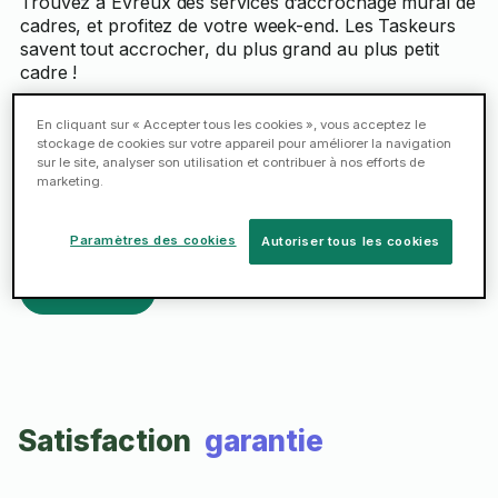
Trouvez à Évreux des services d’accrochage mural de
cadres, et profitez de votre week-end. Les Taskeurs
savent tout accrocher, du plus grand au plus petit
cadre !
En cliquant sur « Accepter tous les cookies », vous acceptez le
Trouvez des Taskeurs expérimentés et
stockage de cookies sur votre appareil pour améliorer la navigation
compétents pour vous aider à accrocher et à bien
sur le site, analyser son utilisation et contribuer à nos efforts de
positionner vos cadres ou vos œuvres d’art.
marketing.
Services rapides disponibles le jour même
Paramètres des cookies
Autoriser tous les cookies
Réserver
Satisfaction
garantie