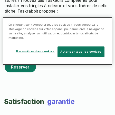
stores ! Trouvez des Taskeurs compétents pour
installer vos tringles à rideaux et vous libérer de cette
tâche. Taskrabbit propose :
L'accrochage et montage de différents types de
En cliquant sur « Accepter tous les cookies », vous acceptez le
stockage de cookies sur votre appareil pour améliorer la navigation
stores et de rideaux tels que les stores verticaux,
sur le site, analyser son utilisation et contribuer à nos efforts de
les stores vénitiens et les stores enrouleurs.
marketing.
Un Taskeur expérimenté est à votre service le
Paramètres des cookies
jour même si vous le souhaitez.
Autoriser tous les cookies
Réserver
Satisfaction
garantie