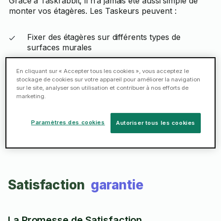
Grâce à Taskrabbit, il n’a jamais été aussi simple de
monter vos étagères. Les Taskeurs peuvent :
Fixer des étagères sur différents types de
surfaces murales
Donner des informations sur le bon endroit à
En cliquant sur « Accepter tous les cookies », vous acceptez le
choisir et sur la manière dont les étagères vont
stockage de cookies sur votre appareil pour améliorer la navigation
sur le site, analyser son utilisation et contribuer à nos efforts de
être montées
marketing.
Réserver
Paramètres des cookies
Autoriser tous les cookies
Satisfaction
garantie
La Promesse de Satisfaction