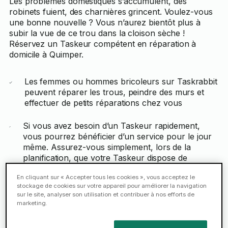
Les problèmes domestiques s’accumulent, des
robinets fuient, des charnières grincent. Voulez-vous
une bonne nouvelle ? Vous n’aurez bientôt plus à
subir la vue de ce trou dans la cloison sèche !
Réservez un Taskeur compétent en réparation à
domicile à Quimper.
Les femmes ou hommes bricoleurs sur Taskrabbit
peuvent réparer les trous, peindre des murs et
effectuer de petits réparations chez vous
Si vous avez besoin d’un Taskeur rapidement,
vous pourrez bénéficier d’un service pour le jour
même. Assurez-vous simplement, lors de la
planification, que votre Taskeur dispose de
suffisamment de temps pour se rendre chez vous
En cliquant sur « Accepter tous les cookies », vous acceptez le
ce jour-là.
stockage de cookies sur votre appareil pour améliorer la navigation
sur le site, analyser son utilisation et contribuer à nos efforts de
marketing.
Réserver