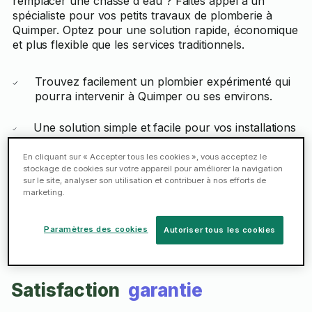
remplacer une chasse d'eau ? Faites appel à un
spécialiste pour vos petits travaux de plomberie à
Quimper. Optez pour une solution rapide, économique
et plus flexible que les services traditionnels.
Trouvez facilement un plombier expérimenté qui
pourra intervenir à Quimper ou ses environs.
Une solution simple et facile pour vos installations
ou réparations de sanitaires, robinets, douches,
toilettes, chauffe-eaux, etc.
En cliquant sur « Accepter tous les cookies », vous acceptez le
stockage de cookies sur votre appareil pour améliorer la navigation
sur le site, analyser son utilisation et contribuer à nos efforts de
marketing.
Réserver
Paramètres des cookies
Autoriser tous les cookies
Satisfaction
garantie